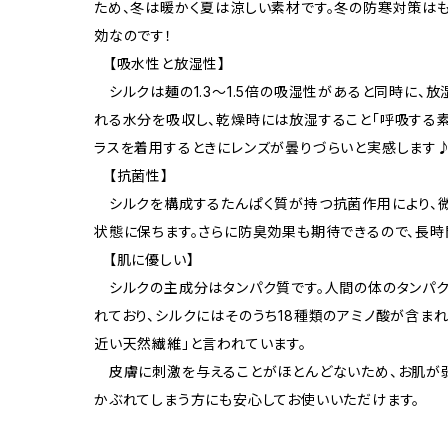
ため、冬は暖かく夏は涼しい素材です。冬の防寒対策は
効なのです！
【吸水性と放湿性】
シルクは麺の1.3～1.5倍の吸湿性があると同時に、
れる水分を吸収し、乾燥時には放湿すること「呼吸する素
ラスを着用するときにレンズが曇りづらいと実感します
【抗菌性】
シルクを構成するたんぱく質が持つ抗菌作用により、
状態に保ちます。さらに防臭効果も期待できるので、長時
【肌に優しい】
シルクの主成分はタンパク質です。人間の体のタンパク
れており、シルクにはそのうち18種類のアミノ酸が含ま
近い天然繊維」と言われています。
皮膚に刺激を与えることがほとんどないため、お肌が
かぶれてしまう方にも安心してお使いいただけます。